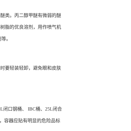
毒醚类。丙二醇甲醚有微弱的醚
醛树脂的优良溶剂，用作喷气机
剂等。
运时要轻装轻卸，避免眼和皮肤
口钢桶、 IBC桶、25L闭合
时，容器应贴有明显的危险品标