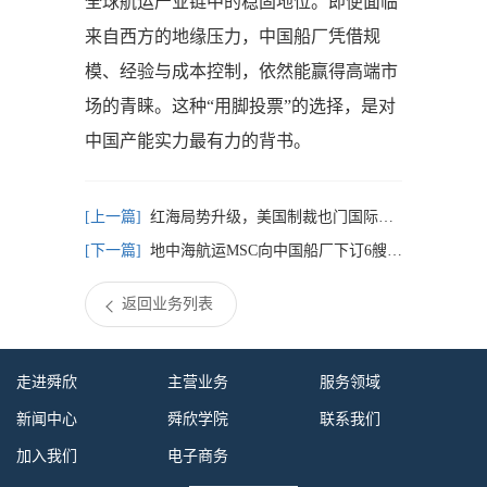
全球航运产业链中的稳固地位。即便面临
来自西方的地缘压力，中国船厂凭借规
模、经验与成本控制，依然能赢得高端市
场的青睐。这种“用脚投票”的选择，是对
中国产能实力最有力的背书。
红海局势升级，美国制裁也门国际银行
地中海航运MSC向中国船厂下订6艘集装箱船
返回业务列表
走进舜欣
主营业务
服务领域
新闻中心
舜欣学院
联系我们
加入我们
电子商务