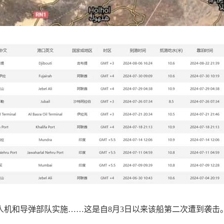
人机和导弹部队实施……这是自8月3日以来该船第二次遭到袭击。