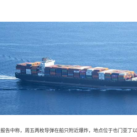
。
报告中称，周五两枚导弹在船只附近爆炸，地点位于也门亚丁以东