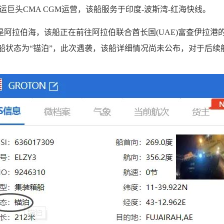
由法国航运巨头CMA CGM运营，该船服务于印度-波斯湾-红海快线。
位置是阿拉伯海，该船正在前往阿拉伯联合酋长国(UAE)富查伊拉港
，该船状态为“锚泊”，此次遇袭，该船详细情况尚未公布，对于后