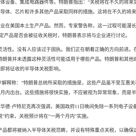
体设备、集成电路器件等。特朗普指出：“关税将在不久的将来
导体、芯片和许多其他产品采取同样的措施。这将在不久的将来
企业在美国本土生产产品。然而，专家警告称，这一过程可能漫
等特定产品是否会被征收关税时，特朗普表示将与企业进行讨论。
灵活性。没有人应该过于固执。我们正在朝着正确的方向前进。
特朗普并未透露这种灵活性可能适用于哪些产品。特朗普和其他
到即将征收的半导体关税影响。
步解释称：“特朗普总统所采取的措施是，这些产品虽不受互惠
月内出台。这些措施将很快实施，不应被视为异常现象，而是半
霍华德·卢特尼克再次强调，美国政府11日晚间免除一系列电子设
税”约束，关税预计将在“一两个月内”实施。
产品都将被纳入半导体关税范畴，并设有特殊重点关税，以确保