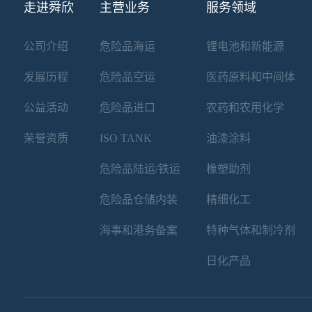
走进舜欣
主营业务
服务领域
公司介绍
危险品海运
锂电池和新能源
发展历程
危险品空运
医药原料和中间体
公益活动
危险品进口
农药和农用化学
荣誉资质
ISO TANK
油漆涂料
危险品陆运/铁运
橡塑助剂
危险品仓储内装
精细化工
海事和港务备案
特种气体和制冷剂
日化产品