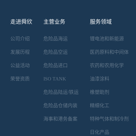
走进舜欣
主营业务
服务领域
公司介绍
危险品海运
锂电池和新能源
发展历程
危险品空运
医药原料和中间体
公益活动
危险品进口
农药和农用化学
荣誉资质
ISO TANK
油漆涂料
危险品陆运/铁运
橡塑助剂
危险品仓储内装
精细化工
海事和港务备案
特种气体和制冷剂
日化产品