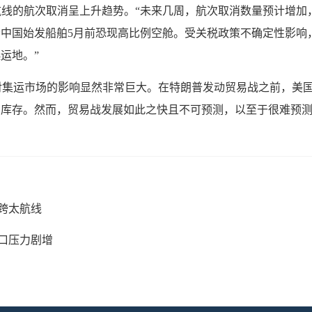
美西航线的航次取消呈上升趋势。“未来几周，航次取消数量预计增
中国始发船舶5月前恐现高比例空舱。受关税政策不确定性影响
运地。”
拳”对集运市场的影响显然非常巨大。在特朗普发动贸易战之前，美
剩库存。然而，贸易战发展如此之快且不可预测，以至于很难预
跨太航线
口压力剧增