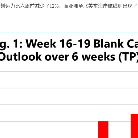
划运力比六周前减少了12%，而亚洲至北美东海岸航线则出现