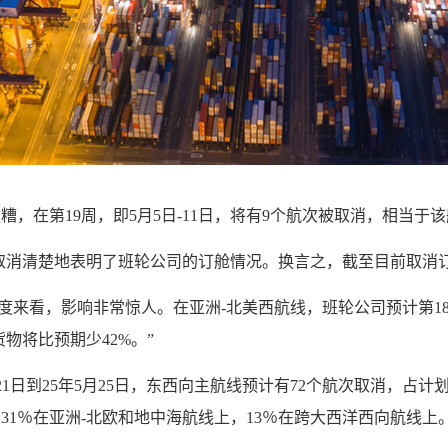
，在第19周，即5月5日-11日，将有9个航次被取消，相当于该
为，大量航次取消清楚地表明了班轮公司的订舱情况。换言之，截至目前取消
示，“从这个角度来看，影响非常惊人。在亚洲-北美西航线，班轮公司预计
物将比预期少42%。”
月21日到25年5月25日，东西向主航线预计有72个航次取消，占计
31％在亚洲-北欧和地中海航线上，13％在跨大西洋西向航线上