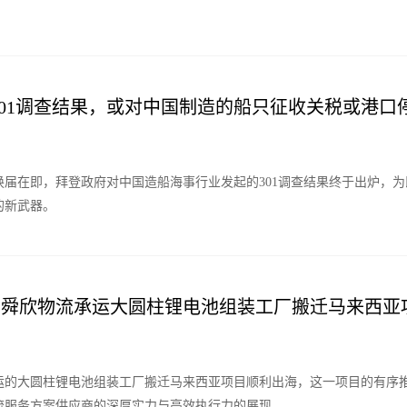
。
301调查结果，或对中国制造的船只征收关税或港口
换届在即，拜登政府对中国造船海事行业发起的301调查结果终于出炉，
的新武器。
 | 舜欣物流承运大圆柱锂电池组装工厂搬迁马来西
运的大圆柱锂电池组装工厂搬迁马来西亚项目顺利出海，这一项目的有序
流服务方案供应商的深厚实力与高效执行力的展现。