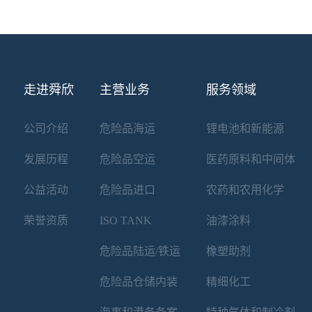
走进舜欣
主营业务
服务领域
公司介绍
危险品海运
锂电池和新能源
发展历程
危险品空运
医药原料和中间体
公益活动
危险品进口
农药和农用化学
荣誉资质
ISO TANK
油漆涂料
危险品陆运/铁运
橡塑助剂
危险品仓储内装
精细化工