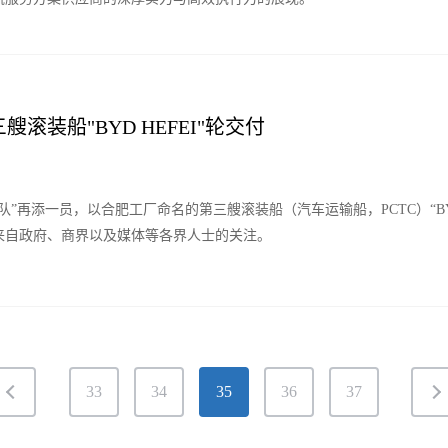
艘滚装船"BYD HEFEI"轮交付
队”再添一员，以合肥工厂命名的第三艘滚装船（汽车运输船，PCTC）“BYD
来自政府、商界以及媒体等各界人士的关注。
33
34
35
36
37